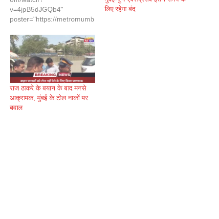
लिए रहेगा बंद
v=4jpB5dJGQb4"
poster="https://metromumb
ailive.com/wp-
content/uploads/2023/09/m
q2-2.jpg" controls="true"
autoplay="false"
loop="false" muted="false"
ytcontrol="false"][/hvp-
video]
राज ठाकरे के बयान के बाद मनसे
आक्रामक, मुंबई के टोल नाकों पर
बवाल