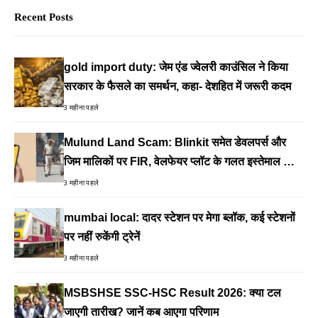
Recent Posts
gold import duty: जेम एंड ज्वेलरी काउंसिल ने किया
सरकार के फैसले का समर्थन, कहा- देशहित में जरूरी कदम
3 महीना पहले
Mulund Land Scam: Blinkit समेत डेवलपर्स और
जिम मालिकों पर FIR, वेलफेयर प्लॉट के गलत इस्तेमाल का
आरोप
3 महीना पहले
mumbai local: दादर स्टेशन पर मेगा ब्लॉक, कई स्टेशनों
पर नहीं रुकेंगी ट्रेनें
3 महीना पहले
MSBSHSE SSC-HSC Result 2026: क्या टल
जाएगी तारीख? जानें कब आएगा परिणाम