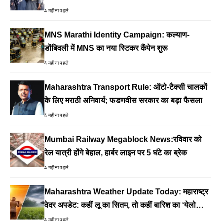
4 महीना पहले
MNS Marathi Identity Campaign: कल्याण-
डोंबिवली में MNS का नया स्टिकर कैंपेन शुरू
4 महीना पहले
Maharashtra Transport Rule: ऑटो-टैक्सी चालकों
के लिए मराठी अनिवार्य; फडणवीस सरकार का बड़ा फैसला
4 महीना पहले
Mumbai Railway Megablock News:रविवार को
रेल यात्री होंगे बेहाल, हार्बर लाइन पर 5 घंटे का ब्रेक
4 महीना पहले
Maharashtra Weather Update Today: महाराष्ट्र
वेदर अपडेट: कहीं लू का सितम, तो कहीं बारिश का ‘येलो
अलर्ट’
4 महीना पहले