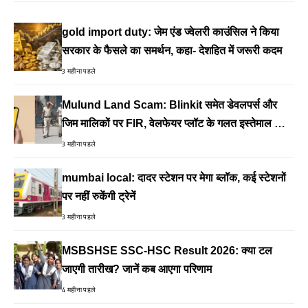
gold import duty: जेम एंड ज्वेलरी काउंसिल ने किया
सरकार के फैसले का समर्थन, कहा- देशहित में जरूरी कदम
3 महीना पहले
Mulund Land Scam: Blinkit समेत डेवलपर्स और
जिम मालिकों पर FIR, वेलफेयर प्लॉट के गलत इस्तेमाल का
आरोप
3 महीना पहले
mumbai local: दादर स्टेशन पर मेगा ब्लॉक, कई स्टेशनों
पर नहीं रुकेंगी ट्रेनें
3 महीना पहले
MSBSHSE SSC-HSC Result 2026: क्या टल
जाएगी तारीख? जानें कब आएगा परिणाम
4 महीना पहले