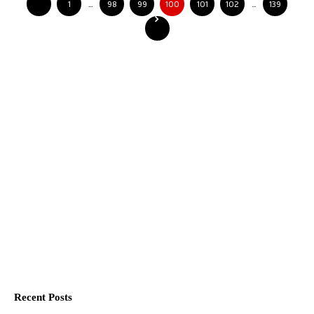
1
…
98
99
100
101
102
…
139
Recent Posts