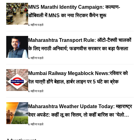
MNS Marathi Identity Campaign: कल्याण-
डोंबिवली में MNS का नया स्टिकर कैंपेन शुरू
4 महीना पहले
Maharashtra Transport Rule: ऑटो-टैक्सी चालकों
के लिए मराठी अनिवार्य; फडणवीस सरकार का बड़ा फैसला
4 महीना पहले
Mumbai Railway Megablock News:रविवार को
रेल यात्री होंगे बेहाल, हार्बर लाइन पर 5 घंटे का ब्रेक
4 महीना पहले
Maharashtra Weather Update Today: महाराष्ट्र
वेदर अपडेट: कहीं लू का सितम, तो कहीं बारिश का ‘येलो
अलर्ट’
4 महीना पहले