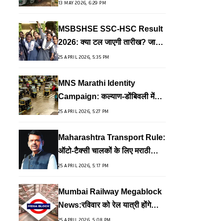
ट्रेनें
13 MAY 2026, 6:29 PM
MSBSHSE SSC-HSC Result
2026: क्या टल जाएगी तारीख? जानें
कब आएगा परिणाम
25 APRIL 2026, 5:35 PM
MNS Marathi Identity
Campaign: कल्याण-डोंबिवली में
MNS का नया स्टिकर कैंपेन शुरू
25 APRIL 2026, 5:27 PM
Maharashtra Transport Rule:
ऑटो-टैक्सी चालकों के लिए मराठी
अनिवार्य; फडणवीस सरकार का बड़ा
25 APRIL 2026, 5:17 PM
फैसला
Mumbai Railway Megablock
News:रविवार को रेल यात्री होंगे
बेहाल, हार्बर लाइन पर 5 घंटे का ब्रेक
25 APRIL 2026, 5:08 PM