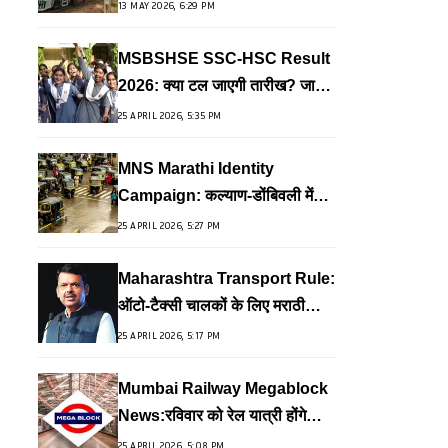
ट्रेनें
13 MAY 2026, 6:29 PM
MSBSHSE SSC-HSC Result
2026: क्या टल जाएगी तारीख? जानें
कब आएगा परिणाम
25 APRIL 2026, 5:35 PM
MNS Marathi Identity
Campaign: कल्याण-डोंबिवली में
MNS का नया स्टिकर कैंपेन शुरू
25 APRIL 2026, 5:27 PM
Maharashtra Transport Rule:
ऑटो-टैक्सी चालकों के लिए मराठी
अनिवार्य; फडणवीस सरकार का बड़ा
25 APRIL 2026, 5:17 PM
फैसला
Mumbai Railway Megablock
News:रविवार को रेल यात्री होंगे
बेहाल, हार्बर लाइन पर 5 घंटे का ब्रेक
25 APRIL 2026, 5:08 PM