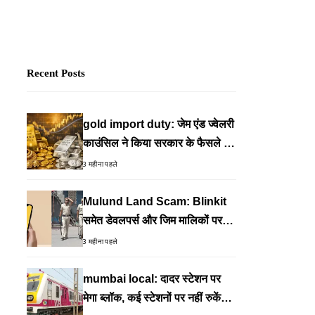
Recent Posts
gold import duty: जेम एंड ज्वेलरी
काउंसिल ने किया सरकार के फैसले का
समर्थन, कहा- देशहित में जरूरी कदम
3 महीना पहले
Mulund Land Scam: Blinkit
समेत डेवलपर्स और जिम मालिकों पर
FIR, वेलफेयर प्लॉट के गलत इस्तेमाल
3 महीना पहले
का आरोप
mumbai local: दादर स्टेशन पर
मेगा ब्लॉक, कई स्टेशनों पर नहीं रुकेंगी