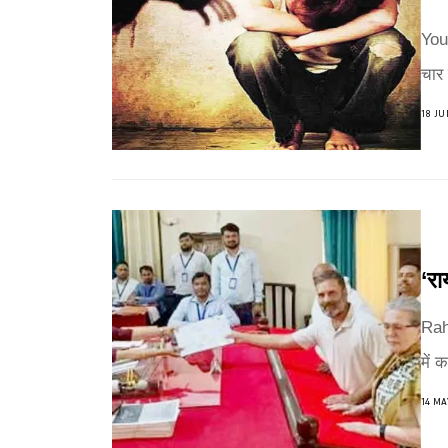
Youn
चार 
18 JU
‘रा
Rah
में 
14 MA