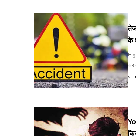
तेज
के 
High
कर द
24 JU
Yo
किय