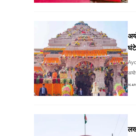
अयो
घंट
Ayo
अयोध
16 AP
लखन