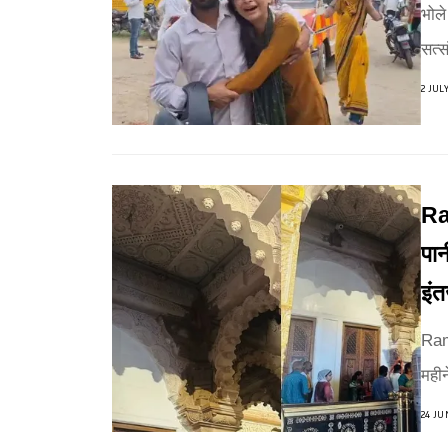
भोले
सत्स
2 JUL
Ra
पान
इंत
Ram
महीन
24 JU