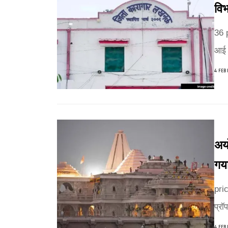
विभ
36 
आई 
4 FEB
अयो
गया
pric
प्रॉ
4 FEB