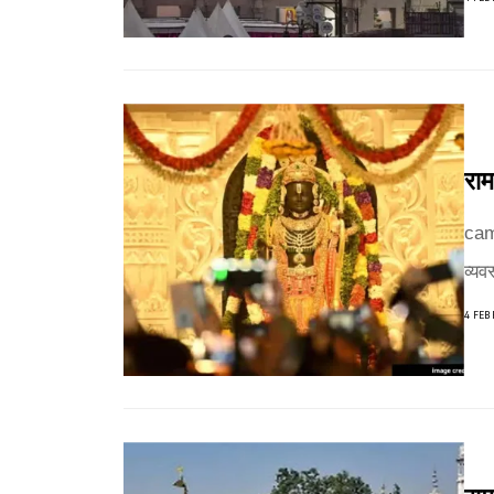
राम
cam
व्यव
4 FEB