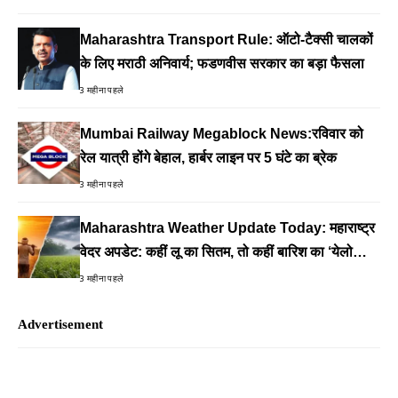
Maharashtra Transport Rule: ऑटो-टैक्सी चालकों
के लिए मराठी अनिवार्य; फडणवीस सरकार का बड़ा फैसला
3 महीना पहले
Mumbai Railway Megablock News:रविवार को
रेल यात्री होंगे बेहाल, हार्बर लाइन पर 5 घंटे का ब्रेक
3 महीना पहले
Maharashtra Weather Update Today: महाराष्ट्र
वेदर अपडेट: कहीं लू का सितम, तो कहीं बारिश का ‘येलो
अलर्ट’
3 महीना पहले
Advertisement