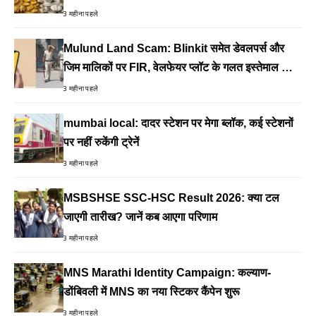
3 महीना पहले
Mulund Land Scam: Blinkit समेत डेवलपर्स और
जिम मालिकों पर FIR, वेलफेयर प्लॉट के गलत इस्तेमाल का
आरोप
3 महीना पहले
mumbai local: दादर स्टेशन पर मेगा ब्लॉक, कई स्टेशनों
पर नहीं रुकेंगी ट्रेनें
3 महीना पहले
MSBSHSE SSC-HSC Result 2026: क्या टल
जाएगी तारीख? जानें कब आएगा परिणाम
3 महीना पहले
MNS Marathi Identity Campaign: कल्याण-
डोंबिवली में MNS का नया स्टिकर कैंपेन शुरू
3 महीना पहले